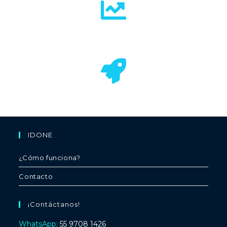
Empresas que ya generan datos pero no los
aprovechan
Organizaciones en crecimiento
IDONE
¿Cómo funciona?
Contacto
¡Contáctanos!
WhatsApp:
55 9708 1426